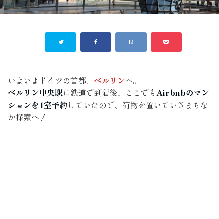
いよいよドイツの首都、
ベルリン
へ。
ベルリン中央駅
に鉄道で到着後、ここでも
Airbnbのマン
ションを1室予約
していたので、荷物を置いていざまちな
か探索へ！