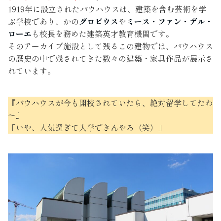
1919年に設立されたバウハウスは、建築を含む芸術を学
ぶ学校であり、かの
グロピウス
や
ミース・ファン・デル・
ローエ
も校長を務めた建築英才教育機関です。
そのアーカイブ施設として残るこの建物では、バウハウス
の歴史の中で残されてきた数々の建築・家具作品が展示さ
れています。
『バウハウスが今も開校されていたら、絶対留学してたわ
～』
「いや、人気過ぎて入学できんやろ（笑）」