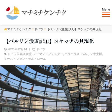
Menu
マチミチケンチク
ドイツ
【ベルリン漫遊記①】スケッチの具現化
【ベルリン漫遊記①】スケッチの具現化
2021年12月14日
ドイツ
ドイツ国会議事堂
,
ノーマン・フォスター
,
バウハウス
,
ベルリン中央駅
,
ミース・ファン・デル・ローエ