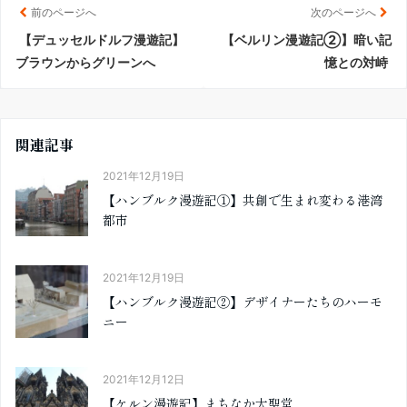
前のページへ
次のページへ
【デュッセルドルフ漫遊記】
【ベルリン漫遊記②】暗い記
ブラウンからグリーンへ
憶との対峙
関連記事
2021年12月19日
【ハンブルク漫遊記①】共創で生まれ変わる港湾
都市
2021年12月19日
【ハンブルク漫遊記②】デザイナーたちのハーモ
ニー
2021年12月12日
【ケルン漫遊記】まちなか大聖堂