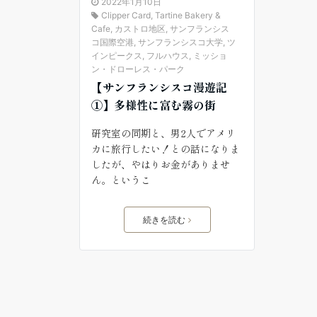
2022年1月10日
Clipper Card
,
Tartine Bakery &
Cafe
,
カストロ地区
,
サンフランシス
コ国際空港
,
サンフランシスコ大学
,
ツ
インピークス
,
フルハウス
,
ミッショ
ン・ドローレス・パーク
【サンフランシスコ漫遊記
①】多様性に富む霧の街
研究室の同期と、男2人でアメリ
カに旅行したい！との話になりま
したが、やはりお金がありませ
ん。というこ
続きを読む