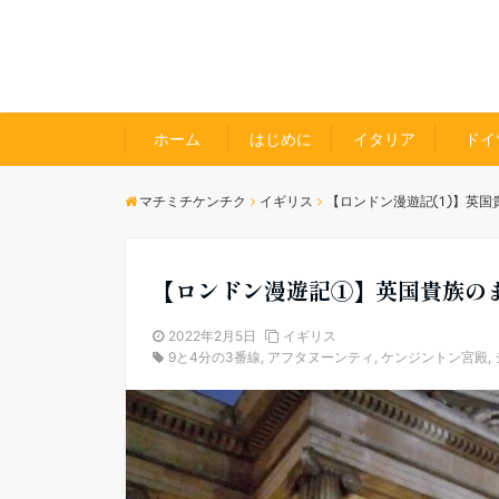
ホーム
はじめに
イタリア
ドイ
マチミチケンチク
イギリス
【ロンドン漫遊記①】英国
【ロンドン漫遊記①】英国貴族の
2022年2月5日
イギリス
9と4分の3番線
,
アフタヌーンティ
,
ケンジントン宮殿
,