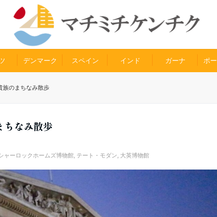
ツ
デンマーク
スペイン
インド
ガーナ
ポー
貴族のまちなみ散歩
まちなみ散歩
シャーロックホームズ博物館
,
テート・モダン
,
大英博物館