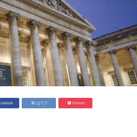
acebook
はてブ
Pocket