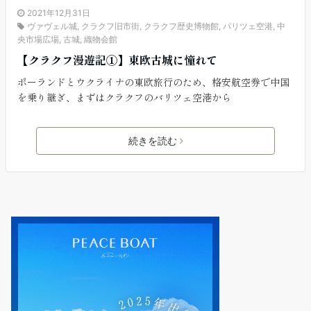
2021年12月31日
ヴァヴェル城
,
クラクフ旧市街
,
クラクフ歴史博物館
,
バリツェ空港
,
中
央市場広場
,
古城
,
織物会館
【クラクフ漫遊記①】東欧古城に憧れて
ポーランドとウクライナの東欧旅行のため、格安航空券で中国
を乗り継ぎ、まずはクラクフのバリツェ空港から
続きを読む