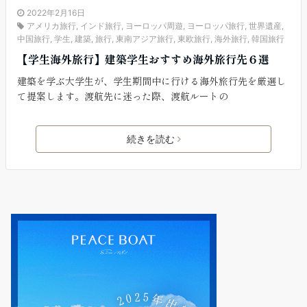
2022年2月16日
アメリカ旅行
,
インド旅行
,
ヨーロッパ周遊
,
ヨーロッパ旅行
,
世界遺産
,
中国旅行
,
学生
,
建築
,
旅行
,
東南アジア旅行
,
東欧旅行
,
海外旅行
,
韓国旅行
【学生海外旅行】建築学生おすすめ海外旅行先６選
建築を学ぶ大学生が、学生期間中に行ける海外旅行先を厳選し
て提案します。渡航先に迷った際、渡航ルートの
続きを読む