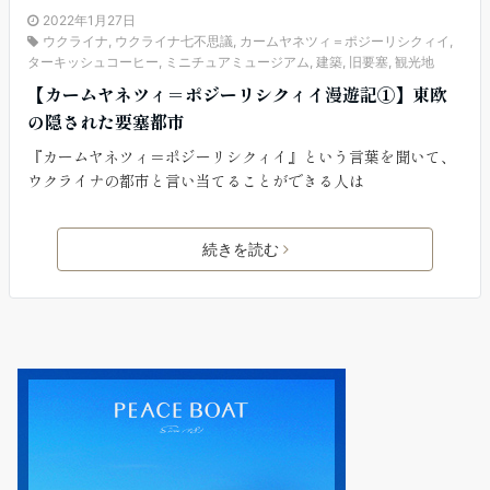
2022年1月27日
ウクライナ
,
ウクライナ七不思議
,
カームヤネツィ＝ポジーリシクィイ
,
ターキッシュコーヒー
,
ミニチュアミュージアム
,
建築
,
旧要塞
,
観光地
【カームヤネツィ＝ポジーリシクィイ漫遊記①】東欧
の隠された要塞都市
『カームヤネツィ＝ポジーリシクィイ』という言葉を聞いて、
ウクライナの都市と言い当てることができる人は
続きを読む