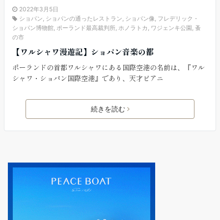
2022年3月5日
ショパン
,
ショパンの通ったレストラン
,
ショパン像
,
フレデリック・
ショパン博物館
,
ポーランド最高裁判所
,
ホノラトカ
,
ワジェンキ公園
,
蚤
の市
【ワルシャワ漫遊記】ショパン音楽の都
ポーランドの首都ワルシャワにある国際空港の名前は、『ワル
シャワ・ショパン国際空港』であり、天才ピアニ
続きを読む