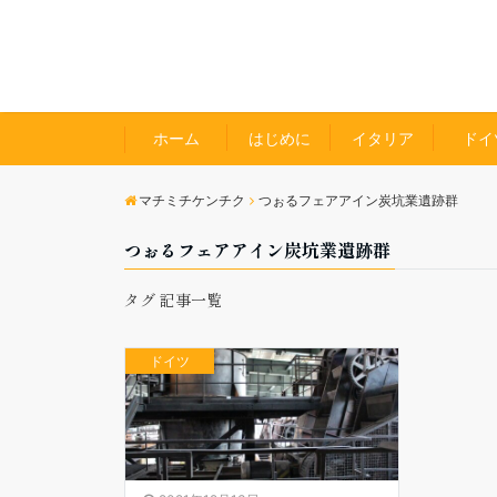
ホーム
はじめに
イタリア
ドイ
マチミチケンチク
つぉるフェアアイン炭坑業遺跡群
つぉるフェアアイン炭坑業遺跡群
タグ 記事一覧
ドイツ