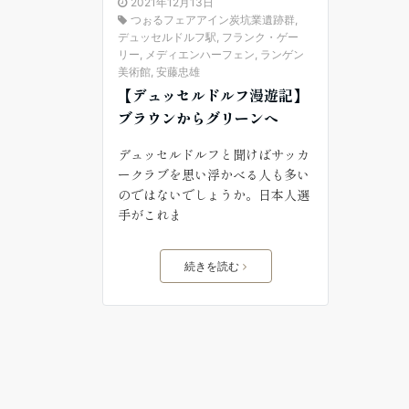
2021年12月13日
つぉるフェアアイン炭坑業遺跡群
,
デュッセルドルフ駅
,
フランク・ゲー
リー
,
メディエンハーフェン
,
ランゲン
美術館
,
安藤忠雄
【デュッセルドルフ漫遊記】
ブラウンからグリーンへ
デュッセルドルフと聞けばサッカ
ークラブを思い浮かべる人も多い
のではないでしょうか。日本人選
手がこれま
続きを読む